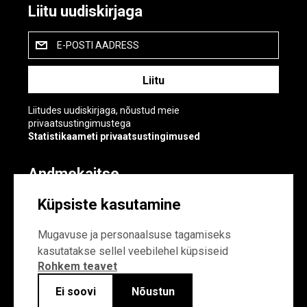
Liitu uudiskirjaga
E-POSTI AADRESS
Liitudes uudiskirjaga, nõustud meie
privaatsustingimustega
Statistikaameti privaatsustingimused
Andmekaitse
Andmekaitse
Küpsiste kasutamine
Küpsiste sätted
Mugavuse ja personaalsuse tagamiseks
kasutatakse sellel veebilehel küpsiseid
Rohkem teavet
Ei soovi
Nõustun