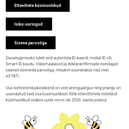
Ettevõtete küsimustikud
Isiku-uuringud
Sisene parooliga
Sisselogimiseks tuleb end autentida ID-kaardi, mobiil-ID või
Smart-ID kaudu. Välismaalased ja deklarantfirmade esindajad
saavad siseneda parooliga, misjärel suunatakse nad veel
eSTATi.
Uus iseteeninduskeskkond on veel arengujärgus ning praegu on
uuendatud vaid osa küsimustikest. Kõik ettevõtetele mõeldud
küsimustikud viiakse uude vormi üle 2026. aasta jooksul.